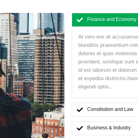
Finance and Economy
At vero eos et accusamus
blanditiis praesentium vol
dolores et quas molestias
provident, similique sunt i
id est laborum et dolorum
et expedita distinctio.Na
eligendi optio...
Constitution and Law
Business & Industry