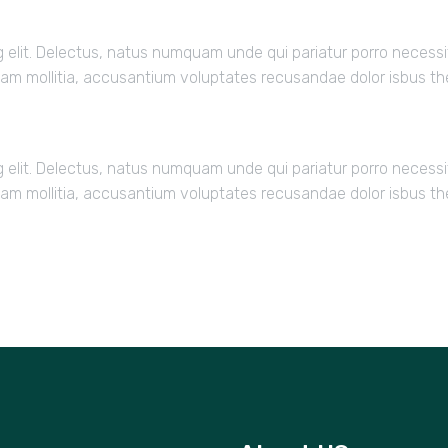
g elit. Delectus, natus numquam unde qui pariatur porro necessit
nam mollitia, accusantium voluptates recusandae dolor isbus t
g elit. Delectus, natus numquam unde qui pariatur porro necessit
nam mollitia, accusantium voluptates recusandae dolor isbus t