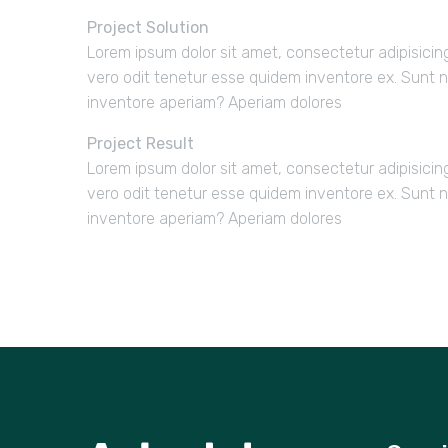
Project Solution
Lorem ipsum dolor sit amet, consectetur adipisicin
vero odit tenetur esse quidem inventore ex. Sunt 
inventore aperiam? Aperiam dolores
Project Result
Lorem ipsum dolor sit amet, consectetur adipisicin
vero odit tenetur esse quidem inventore ex. Sunt 
inventore aperiam? Aperiam dolores