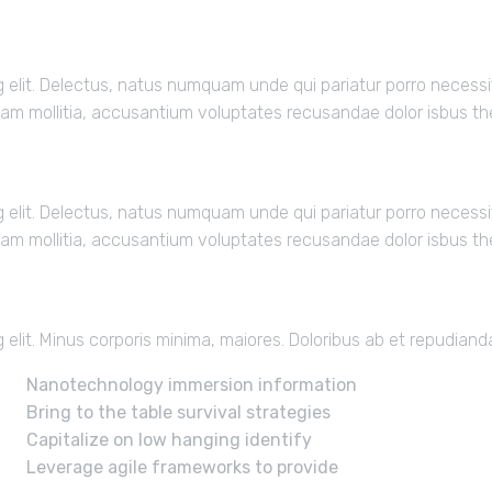
g elit. Delectus, natus numquam unde qui pariatur porro necessit
nam mollitia, accusantium voluptates recusandae dolor isbus t
g elit. Delectus, natus numquam unde qui pariatur porro necessit
nam mollitia, accusantium voluptates recusandae dolor isbus t
g elit. Minus corporis minima, maiores. Doloribus ab et repudia
Nanotechnology immersion information
Bring to the table survival strategies
Capitalize on low hanging identify
Leverage agile frameworks to provide