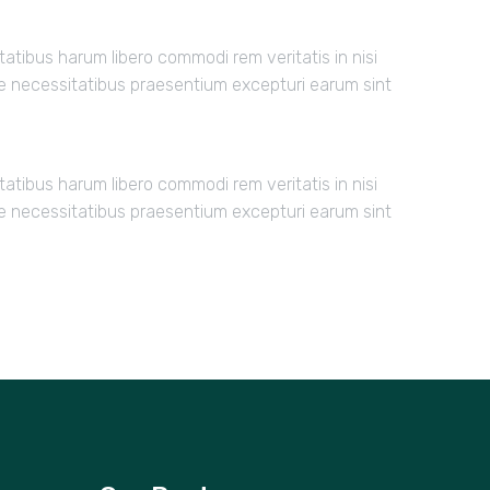
atibus harum libero commodi rem veritatis in nisi
he necessitatibus praesentium excepturi earum sint
atibus harum libero commodi rem veritatis in nisi
he necessitatibus praesentium excepturi earum sint