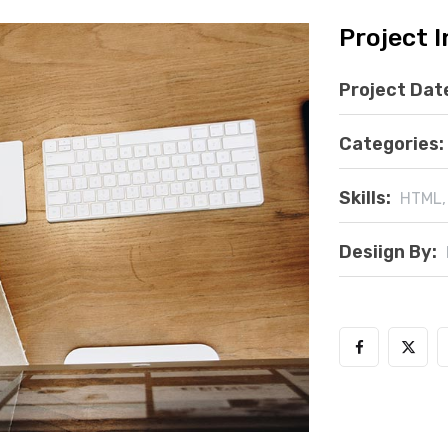
Project 
Project Dat
Categories:
Skills:
HTML,
Desiign By: