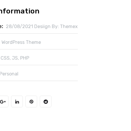
Information
e:
28/08/2021 Desiign By: Themex
WordPress Theme
 CSS, JS, PHP
Personal